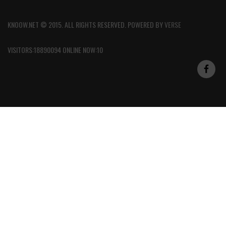
KNOOW.NET © 2015. ALL RIGHTS RESERVED. POWERED BY
VERSE
VISITORS:18890094 ONLINE NOW:10