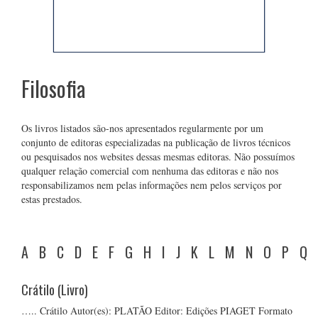
Filosofia
Os livros listados são-nos apresentados regularmente por um
conjunto de editoras especializadas na publicação de livros técnicos
ou pesquisados nos websites dessas mesmas editoras. Não possuímos
qualquer relação comercial com nenhuma das editoras e não nos
responsabilizamos nem pelas informações nem pelos serviços por
estas prestados.
A
B
C
D
E
F
G
H
I
J
K
L
M
N
O
P
Q
Crátilo (Livro)
….. Crátilo Autor(es): PLATÃO Editor: Edições PIAGET Formato