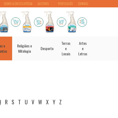
SOBRE A ENCICLOPÉDIA
AUTORES
PORTUGUÊS
ESPAÑOL
Terras
Artes
as e
Religiões e
Desporto
e
e
entos
Mitologia
Locais
Letras
Q
R
S
T
U
V
W
X
Y
Z