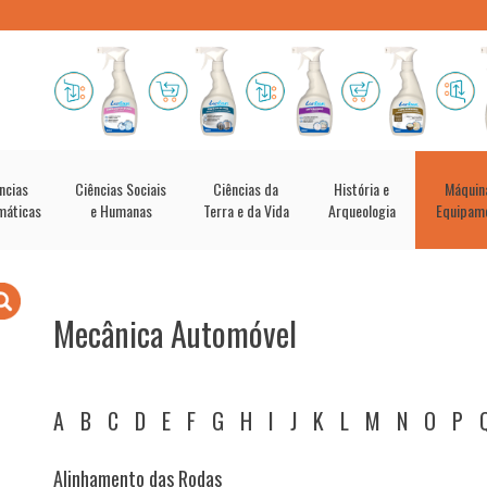
ncias
Ciências Sociais
Ciências da
História e
Máquin
máticas
e Humanas
Terra e da Vida
Arqueologia
Equipam
Mecânica Automóvel
A
B
C
D
E
F
G
H
I
J
K
L
M
N
O
P
Alinhamento das Rodas