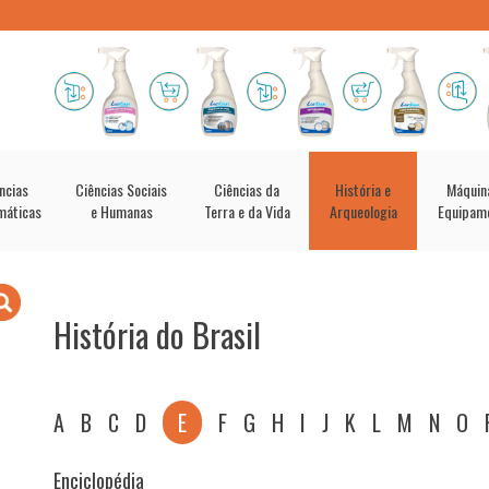
ncias
Ciências Sociais
Ciências da
História e
Máquin
máticas
e Humanas
Terra e da Vida
Arqueologia
Equipam
História do Brasil
A
B
C
D
E
F
G
H
I
J
K
L
M
N
O
Enciclopédia