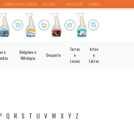
SOBRE A ENCICLOPÉDIA
AUTORES
PORTUGUÊS
ESPAÑOL
Terras
Artes
as e
Religiões e
Desporto
e
e
entos
Mitologia
Locais
Letras
P
Q
R
S
T
U
V
W
X
Y
Z