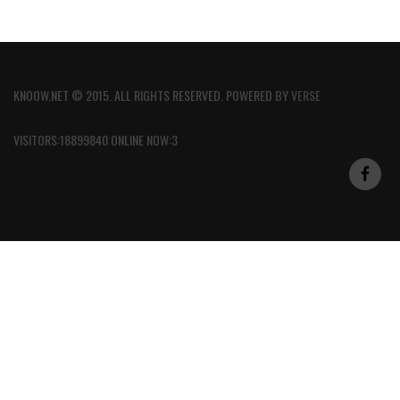
KNOOW.NET © 2015. ALL RIGHTS RESERVED. POWERED BY
VERSE
VISITORS:18899840 ONLINE NOW:3