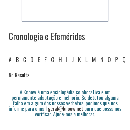
Cronologia e Efemérides
A
B
C
D
E
F
G
H
I
J
K
L
M
N
O
P
Q
No Results
A Knoow é uma enciclopédia colaborativa e em
permamente adaptação e melhoria. Se detetou alguma
falha em algum dos nossos verbetes, pedimos que nos
informe para o mail
geral@knoow.net
para que possamos
verificar. Ajude-nos a melhorar.