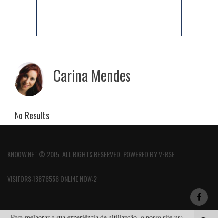
Carina Mendes
No Results
KNOOW.NET © 2015. ALL RIGHTS RESERVED. POWERED BY
VERSE
VISITORS:18876556 ONLINE NOW:2
Para melhorar a sua experiência de ultilização, o nosso site usa