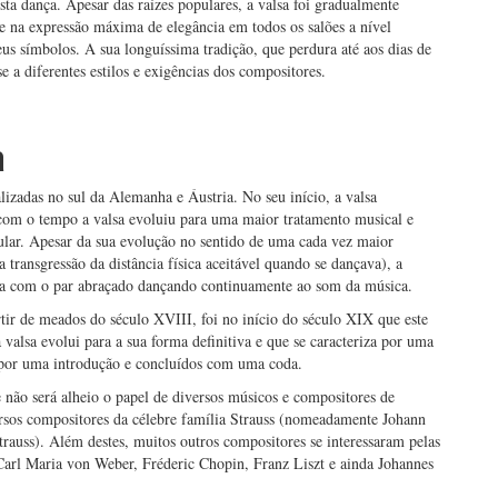
 desta dança. Apesar das raízes populares, a valsa foi gradualmente
e na expressão máxima de elegância em todos os salões a nível
s símbolos. A sua longuíssima tradição, que perdura até aos dias de
e a diferentes estilos e exigências dos compositores.
a
lizadas no sul da Alemanha e Áustria. No seu início, a valsa
s com o tempo a valsa evoluiu para uma maior tratamento musical e
ular. Apesar da sua evolução no sentido de uma cada vez maior
 transgressão da distância física aceitável quando se dançava), a
ança com o par abraçado dançando continuamente ao som da música.
rtir de meados do século XVIII, foi no início do século XIX que este
 valsa evolui para a sua forma definitiva e que se caracteriza por uma
s por uma introdução e concluídos com uma coda.
e não será alheio o papel de diversos músicos e compositores de
versos compositores da célebre família Strauss (nomeadamente Johann
Strauss). Além destes, muitos outros compositores se interessaram pelas
 Carl Maria von Weber, Fréderic Chopin, Franz Liszt e ainda Johannes