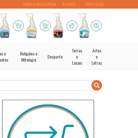
SOBRE A ENCICLOPÉDIA
AUTORES
PORTUGUÊS
Terras
Artes
as e
Religiões e
Desporto
e
e
entos
Mitologia
Locais
Letras