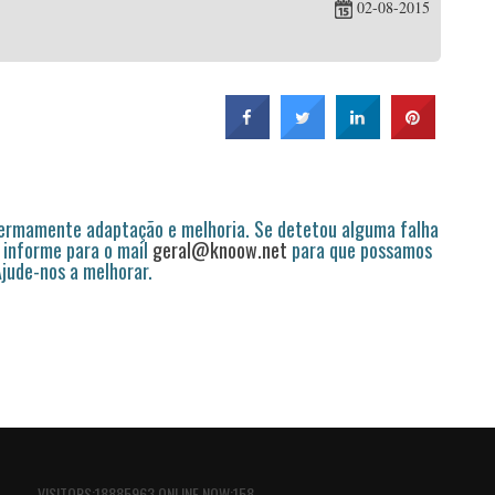
02-08-2015
permamente adaptação e melhoria. Se detetou alguma falha
 informe para o mail
geral@knoow.net
para que possamos
 Ajude-nos a melhorar.
VISITORS:18885963 ONLINE NOW:158