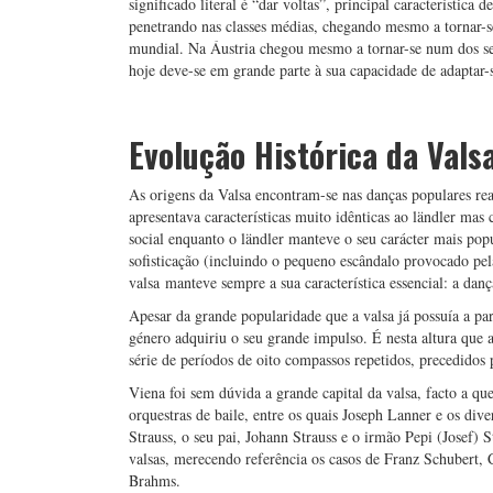
significado literal é “dar voltas”, principal característica
penetrando nas classes médias, chegando mesmo a tornar-s
mundial. Na Áustria chegou mesmo a tornar-se num dos seu
hoje deve-se em grande parte à sua capacidade de adaptar-s
Evolução Histórica da Vals
As origens da Valsa encontram-se nas danças populares rea
apresentava características muito idênticas ao ländler ma
social enquanto o ländler manteve o seu carácter mais pop
sofisticação (incluindo o pequeno escândalo provocado pela
valsa manteve sempre a sua característica essencial: a d
Apesar da grande popularidade que a valsa já possuía a pa
género adquiriu o seu grande impulso. É nesta altura que a
série de períodos de oito compassos repetidos, precedido
Viena foi sem dúvida a grande capital da valsa, facto a qu
orquestras de baile, entre os quais Joseph Lanner e os di
Strauss, o seu pai, Johann Strauss e o irmão Pepi (Josef) 
valsas, merecendo referência os casos de Franz Schubert,
Brahms.