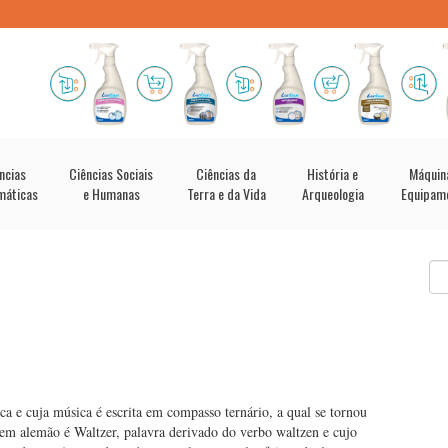
ncias
Ciências Sociais
Ciências da
História e
Máquin
máticas
e Humanas
Terra e da Vida
Arqueologia
Equipam
a e cuja música é escrita em compasso ternário, a qual se tornou
 em alemão é Waltzer, palavra derivado do verbo waltzen e cujo