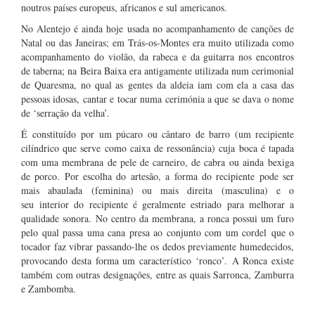
noutros países europeus, africanos e sul americanos.
No Alentejo é ainda hoje usada no acompanhamento de canções de
Natal ou das Janeiras; em Trás-os-Montes era muito utilizada como
acompanhamento do violão, da rabeca e da guitarra nos encontros
de taberna; na Beira Baixa era antigamente utilizada num cerimonial
de Quaresma, no qual as gentes da aldeia iam com ela a casa das
pessoas idosas, cantar e tocar numa cerimónia a que se dava o nome
de ‘serração da velha’.
É constituído por um púcaro ou cântaro de barro (um recipiente
cilíndrico que serve como caixa de ressonância) cuja boca é tapada
com uma membrana de pele de carneiro, de cabra ou ainda bexiga
de porco. Por escolha do artesão, a forma do recipiente pode ser
mais abaulada (feminina) ou mais direita (masculina) e o
seu interior do recipiente é geralmente estriado para melhorar a
qualidade sonora. No centro da membrana, a ronca possui um furo
pelo qual passa uma cana presa ao conjunto com um cordel que o
tocador faz vibrar passando-lhe os dedos previamente humedecidos,
provocando desta forma um característico ‘ronco’. A Ronca existe
também com outras designações, entre as quais Sarronca, Zamburra
e Zambomba.