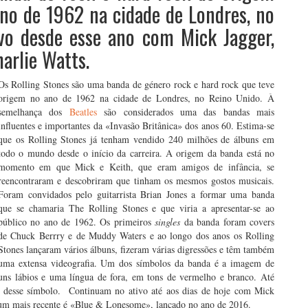
ano de 1962 na cidade de Londres, no
vo desde esse ano com Mick Jagger,
arlie Watts.
Os Rolling Stones são uma banda de género rock e hard rock que teve
origem no ano de 1962 na cidade de Londres, no Reino Unido. À
semelhança dos
Beatles
são considerados uma das bandas mais
influentes e importantes da «Invasão Britânica» dos anos 60. Estima-se
que os Rolling Stones já tenham vendido 240 milhões de álbuns em
todo o mundo desde o início da carreira. A origem da banda está no
momento em que Mick e Keith, que eram amigos de infância, se
reencontraram e descobriram que tinham os mesmos gostos musicais.
Foram convidados pelo guitarrista Brian Jones a formar uma banda
que se chamaria The Rolling Stones e que viria a apresentar-se ao
público no ano de 1962. Os primeiros
singles
da banda foram covers
de Chuck Berrry e de Muddy Waters e ao longo dos anos os Rolling
Stones lançaram vários álbuns, fizeram várias digressões e têm também
uma extensa videografia. Um dos símbolos da banda é a imagem de
uns lábios e uma língua de fora, em tons de vermelho e branco. Até
vés desse símbolo. Continuam no ativo até aos dias de hoje com Mick
bum mais recente é «Blue & Lonesome», lançado no ano de 2016.