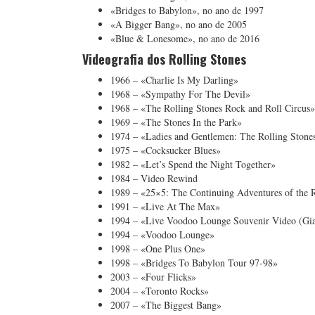
«Bridges to Babylon», no ano de 1997
«A Bigger Bang», no ano de 2005
«Blue & Lonesome», no ano de 2016
Videografia dos Rolling Stones
1966 – «Charlie Is My Darling»
1968 – «Sympathy For The Devil»
1968 – «The Rolling Stones Rock and Roll Circus»
1969 – «The Stones In the Park»
1974 – «Ladies and Gentlemen: The Rolling Stone
1975 – «Cocksucker Blues»
1982 – «Let’s Spend the Night Together»
1984 – Video Rewind
1989 – «25×5: The Continuing Adventures of the R
1991 – «Live At The Max»
1994 – «Live Voodoo Lounge Souvenir Video (Gia
1994 – «Voodoo Lounge»
1998 – «One Plus One»
1998 – «Bridges To Babylon Tour 97-98»
2003 – «Four Flicks»
2004 – «Toronto Rocks»
2007 – «The Biggest Bang»