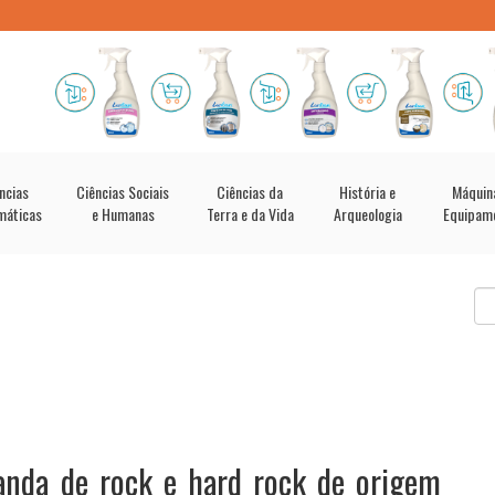
ncias
Ciências Sociais
Ciências da
História e
Máquin
máticas
e Humanas
Terra e da Vida
Arqueologia
Equipam
anda de rock e hard rock de origem