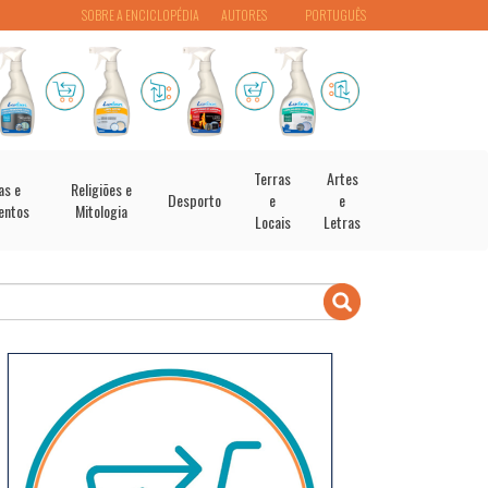
SOBRE A ENCICLOPÉDIA
AUTORES
PORTUGUÊS
Terras
Artes
as e
Religiões e
Desporto
e
e
entos
Mitologia
Locais
Letras