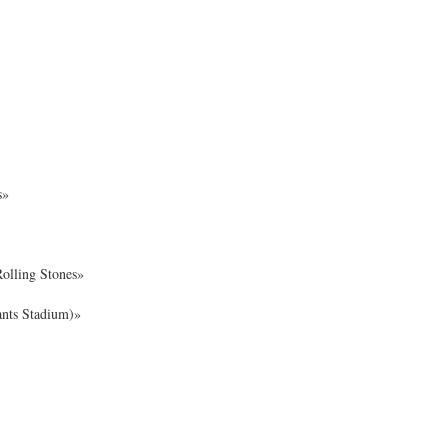
s»
olling Stones»
nts Stadium)»