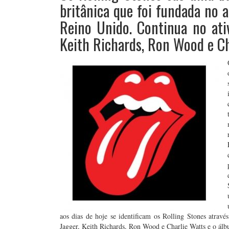
britânica que foi fundada no 
Reino Unido. Continua no ati
Keith Richards, Ron Wood e Ch
aos dias de hoje se identificam os Rolling Stones atra
Jagger, Keith Richards, Ron Wood e Charlie Watts e o ál