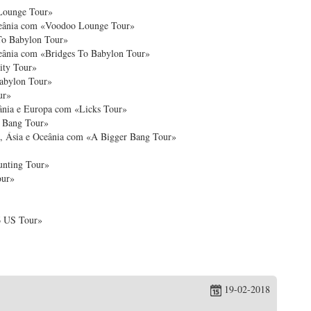
Lounge Tour»
Oceânia com «Voodoo Lounge Tour»
To Babylon Tour»
ceânia com «Bridges To Babylon Tour»
ity Tour»
Babylon Tour»
ur»
eânia e Europa com «Licks Tour»
r Bang Tour»
a, Ásia e Oceânia com «A Bigger Bang Tour»
unting Tour»
our»
6 US Tour»
19-02-2018