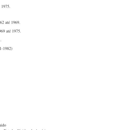
e 1975.
62 até 1969.
969 até 1975.
.
81-1982)
nido