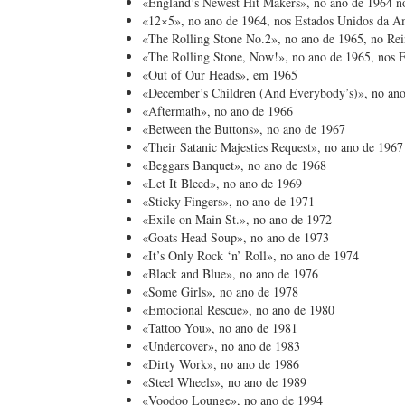
«England’s Newest Hit Makers», no ano de 1964 n
«12×5», no ano de 1964, nos Estados Unidos da A
«The Rolling Stone No.2», no ano de 1965, no Re
«The Rolling Stone, Now!», no ano de 1965, nos 
«Out of Our Heads», em 1965
«December’s Children (And Everybody’s)», no ano
«Aftermath», no ano de 1966
«Between the Buttons», no ano de 1967
«Their Satanic Majesties Request», no ano de 1967
«Beggars Banquet», no ano de 1968
«Let It Bleed», no ano de 1969
«Sticky Fingers», no ano de 1971
«Exile on Main St.», no ano de 1972
«Goats Head Soup», no ano de 1973
«It’s Only Rock ‘n’ Roll», no ano de 1974
«Black and Blue», no ano de 1976
«Some Girls», no ano de 1978
«Emocional Rescue», no ano de 1980
«Tattoo You», no ano de 1981
«Undercover», no ano de 1983
«Dirty Work», no ano de 1986
«Steel Wheels», no ano de 1989
«Voodoo Lounge», no ano de 1994