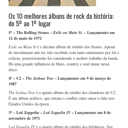
Os 10 melhores álbuns de rock da história:
do 5º ao 1º lugar
5º – The Rolling Stones –
. – Lançamento em
Exile on Main St
12 de maio de 1972
Exile on Main St
é o décimo álbum de estúdio dos Stones. Apesar
de inicialmente não ter sido recebido com tanto entusiasmo por fãs e
críticas, posteriormente foi considerado o melhor trabalho da banda.
Há uma grande influência de blues, country e soul music nesse
disco.
4º – U2 –
– Lançamento em 9 de março de
The Joshua Tree
1987
The Joshua Tree
é o quinto álbum de estúdio dos irlandeses do U2.
É um álbum político, que retrata o conflito entre amor e ódio nos
Estados Unidos da época.
3º – Led Zeppelin –
– Lançamento em 8 de
Led Zeppelin IV
novembro de 1971
Led Zeppelin IV
é o quarto álbum de estúdio dos britânicos. Seu