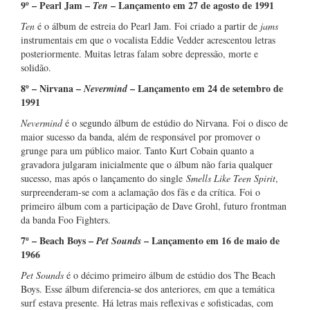
9º – Pearl Jam –
– Lançamento em 27 de agosto de 1991
Ten
Ten
é o álbum de estreia do Pearl Jam. Foi criado a partir de
jams
instrumentais em que o vocalista Eddie Vedder acrescentou letras
posteriormente. Muitas letras falam sobre depressão, morte e
solidão.
8º – Nirvana –
– Lançamento em 24 de setembro de
Nevermind
1991
Nevermind
é o segundo álbum de estúdio do Nirvana. Foi o disco de
maior sucesso da banda, além de responsável por promover o
grunge para um público maior. Tanto Kurt Cobain quanto a
gravadora julgaram inicialmente que o álbum não faria qualquer
sucesso, mas após o lançamento do single
Smells Like Teen Spirit
,
surpreenderam-se com a aclamação dos fãs e da crítica. Foi o
primeiro álbum com a participação de Dave Grohl, futuro frontman
da banda Foo Fighters.
7º – Beach Boys –
– Lançamento em 16 de maio de
Pet Sounds
1966
Pet Sounds
é o décimo primeiro álbum de estúdio dos The Beach
Boys. Esse álbum diferencia-se dos anteriores, em que a temática
surf estava presente. Há letras mais reflexivas e sofisticadas, com