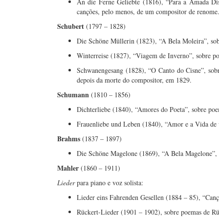
An die Ferne Geliebte (1816), “Para a Amada Dist
canções, pelo menos, de um compositor de renome
Schubert
(1797 – 1828)
Die Schöne Müllerin (1823), “A Bela Moleira”, so
Winterreise (1827), “Viagem de Inverno”, sobre p
Schwanengesang (1828), “O Canto do Cisne”, sobr
depois da morte do compositor, em 1829.
Schumann
(1810 – 1856)
Dichterliebe (1840), “Amores do Poeta”, sobre po
Frauenliebe und Leben (1840), “Amor e a Vida de
Brahms
(1837 – 1897)
Die Schöne Magelone (1869), “A Bela Magelone”, 
Mahler
(1860 – 1911)
Lieder
para piano e voz solista:
Lieder eins Fahrenden Gesellen (1884 – 85), “Canç
Rückert-Lieder (1901 – 1902), sobre poemas de Rü