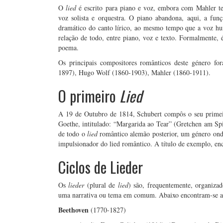
O
lied
é escrito para piano e voz, embora com Mahler te
voz solista e orquestra. O piano abandona, aqui, a fu
dramático do canto lírico, ao mesmo tempo que a voz hu
relação de todo, entre piano, voz e texto. Formalmente, 
poema.
Os principais compositores românticos deste género f
1897), Hugo Wolf (1860-1903), Mahler (1860-1911).
O primeiro
Lied
A 19 de Outubro de 1814, Schubert compôs o seu prime
Goethe, intitulado: “Margarida ao Tear” (Gretchen am Spi
de todo o
lied
romântico alemão posterior, um género onde 
impulsionador do lied romântico. A título de exemplo, enc
Ciclos de Lieder
Os
lieder
(plural de
lied
) são, frequentemente, organiza
uma narrativa ou tema em comum. Abaixo encontram-se alg
Beethoven
(1770-1827)