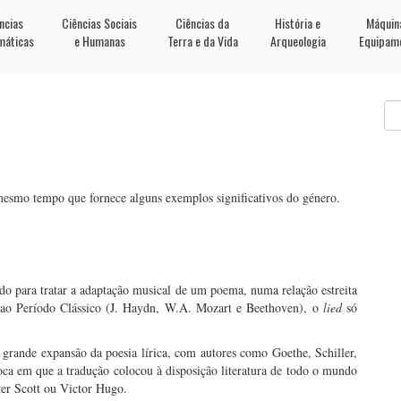
ncias
Ciências Sociais
Ciências da
História e
Máquin
máticas
e Humanas
Terra e da Vida
Arqueologia
Equipam
 mesmo tempo que fornece alguns exemplos significativos do género.
zado para tratar a adaptação musical de um poema, numa relação estreita
 ao Período Clássico (J. Haydn, W.A. Mozart e Beethoven), o
lied
só
 grande expansão da poesia lírica, com autores como Goethe, Schiller,
ca em que a tradução colocou à disposição literatura de todo o mundo
ter Scott ou Victor Hugo.