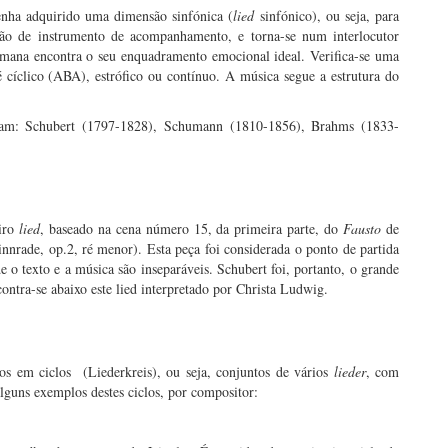
nha adquirido uma dimensão sinfónica (
lied
sinfónico), ou seja, para
nção de instrumento de acompanhamento, e torna-se num interlocutor
mana encontra o seu enquadramento emocional ideal. Verifica-se uma
é cíclico (ABA), estrófico ou contínuo. A música segue a estrutura do
oram: Schubert (1797-1828), Schumann (1810-1856), Brahms (1833-
iro
lied
, baseado na cena número 15, da primeira parte, do
Fausto
de
nnrade, op.2, ré menor). Esta peça foi considerada o ponto de partida
o texto e a música são inseparáveis. Schubert foi, portanto, o grande
ontra-se abaixo este lied interpretado por Christa Ludwig.
dos em ciclos (Liederkreis), ou seja, conjuntos de vários
lieder
, com
uns exemplos destes ciclos, por compositor: