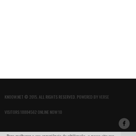
KNOOW.NET © 2015. ALL RIGHTS RESERVED. POWERED BY
VERSE
VISITORS:18884562 ONLINE NOW:10
Para melhorar a sua experiência de ultilização, o nosso site usa