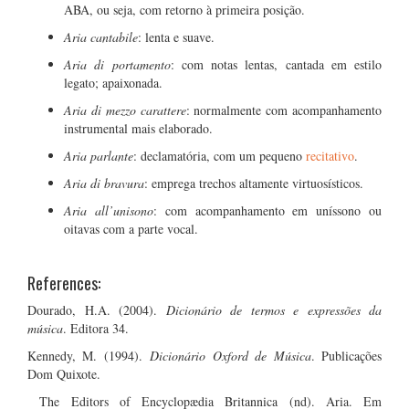
ABA, ou seja, com retorno à primeira posição.
Aria cantabile
: lenta e suave.
Aria di portamento
: com notas lentas, cantada em estilo
legato; apaixonada.
Aria di mezzo carattere
: normalmente com acompanhamento
instrumental mais elaborado.
Aria parlante
: declamatória, com um pequeno
recitativo
.
Aria di bravura
: emprega trechos altamente virtuosísticos.
Aria all’unisono
: com acompanhamento em uníssono ou
oitavas com a parte vocal.
References:
Dourado, H.A. (2004).
Dicionário de termos e expressões da
música
. Editora 34.
Kennedy, M. (1994).
Dicionário Oxford de Música
. Publicações
Dom Quixote.
The Editors of Encyclopædia Britannica (nd). Aria. Em