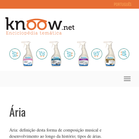
PORTUGUÊS
Toggle
naviga
Ária
Ária: definição desta forma de composição musical e
desenvolvimento ao longo da histório; tipos de árias.