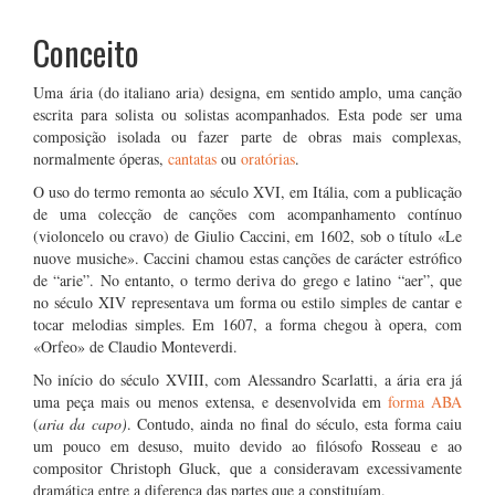
Conceito
Uma ária (do italiano aria) designa, em sentido amplo, uma canção
escrita para solista ou solistas acompanhados. Esta pode ser uma
composição isolada ou fazer parte de obras mais complexas,
normalmente óperas,
cantatas
ou
oratórias
.
O uso do termo remonta ao século XVI, em Itália, com a publicação
de uma colecção de canções com acompanhamento contínuo
(violoncelo ou cravo) de Giulio Caccini, em 1602, sob o título «Le
nuove musiche». Caccini chamou estas canções de carácter estrófico
de “arie”. No entanto, o termo deriva do grego e latino “aer”, que
no século XIV representava um forma ou estilo simples de cantar e
tocar melodias simples. Em 1607, a forma chegou à opera, com
«Orfeo» de Claudio Monteverdi.
No início do século XVIII, com Alessandro Scarlatti, a ária era já
uma peça mais ou menos extensa, e desenvolvida em
forma ABA
(
aria da capo)
. Contudo, ainda no final do século, esta forma caiu
um pouco em desuso, muito devido ao filósofo Rosseau e ao
compositor Christoph Gluck, que a consideravam excessivamente
dramática entre a diferença das partes que a constituíam.