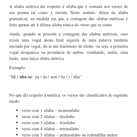
A sílaba métrica diz respeito à sílaba que é contada nos versos de
um poema tal como é ouvida. Neste sentido, difere da sílaba
gramatical, na medida em que a contagem das sílabas métricas é
feita apenas até à última sílaba tónica do verso que se conta.
Ainda, quando se procede à contagem das sílabas métricas, caso
exista uma vogal átona final seguida de uma palavra também
iniciada por vogal, dá-se um fenómeno de elisão, ou seja, a primeira
vogal desaparece na pronúncia de ambas, resultando, assim, uma
fusão, uma única sílaba métrica.
Exemplo:
nha es
“Mi /
/ pa / da / sem / ba / i / nha”
No que diz respeito à métrica, os versos são classificados do seguinte
modo:
verso com 1 sílaba – monossílabo
verso com 2 sílabas – dissílabo
verso com 3 sílabas – trissílabo
verso com 4 sílabas – tetrassílabo
verso com 5 sílabas – pentassílabo ou redondilha menor