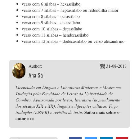
verso com 6 sílabas – hexassílabo
verso com 7 sílabas – heptassílabo ou redondilha maior
verso com 8 sílabas – octossílabo
verso com 9 sílabas – eneassílabo
verso com 10 sílabas – decassílabo
verso com 11 sílabas – hendecassílabo
verso com 12 sílabas – dodecassílabo ou verso alexandrino
Author:
31-08-2018
Ana Sá
Licenciada em Línguas e Literaturas Modernas e Mestre em
Tradução pela Faculdade de Letras da Universidade de
Coimbra. Apaixonada por livros, literatura (nomeadamente
dos séculos XIX e XX), línguas e diferentes culturas. Faço
Saiba mais sobre o
traduções (EN/FR) e revisões de texto.
autor
>>>