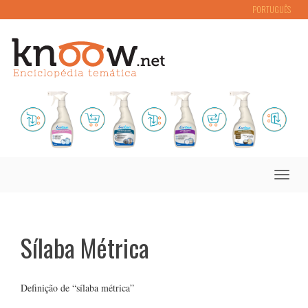
PORTUGUÊS
Toggle
naviga
Sílaba Métrica
Definição de “sílaba métrica”