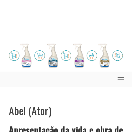
Toggle
naviga
Abel (Ator)
Apresentação da vida e obra de