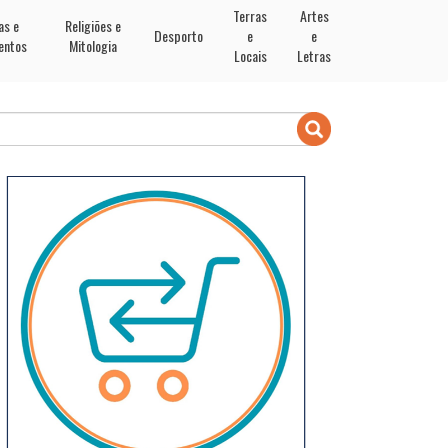
Terras
Artes
as e
Religiões e
Desporto
e
e
entos
Mitologia
Locais
Letras