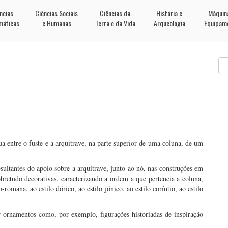
ncias
Ciências Sociais
Ciências da
História e
Máquin
máticas
e Humanas
Terra e da Vida
Arqueologia
Equipam
tua entre o fuste e a arquitrave, na parte superior de uma coluna, de um
esultantes do apoio sobre a arquitrave, junto ao nó, nas construções em
obretudo decorativas, caracterizando a ordem a que pertencia a coluna,
-romana, ao estilo dórico, ao estilo jónico, ao estilo coríntio, ao estilo
r ornamentos como, por exemplo, figurações historiadas de inspiração