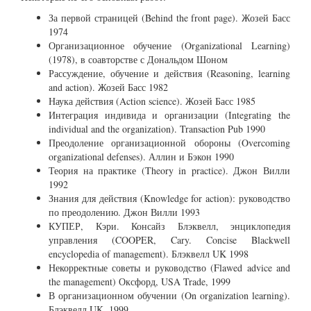
За первой страницей (Behind the front page). Жозей Басс
1974
Организационное обучение (Organizational Learning)
(1978), в соавторстве с Дональдом Шоном
Рассуждение, обучение и действия (Reasoning, learning
and action). Жозей Басс 1982
Наука действия (Action science). Жозей Басс 1985
Интеграция индивида и организации (Integrating the
individual and the organization). Transaction Pub 1990
Преодоление организационной обороны (Overcoming
organizational defenses). Аллин и Бэкон 1990
Теория на практике (Theory in practice). Джон Вилли
1992
Знания для действия (Knowledge for action): руководство
по преодолению. Джон Вилли 1993
КУПЕР, Кэри. Консайз Блэквелл, энциклопедия
управления (COOPER, Cary. Concise Blackwell
encyclopedia of management). Блэквелл UK 1998
Некорректные советы и руководство (Flawed advice and
the management) Оксфорд, USA Trade, 1999
В организационном обучении (On organization learning).
Блэквелл UK, 1999