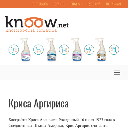
PORTUGUÊS
ESPAÑOL
ENGLISH
РУССКИЙ
UKRAINIAN
Toggle
naviga
Криса Аргириса
Биография Криса Аргириса: Рожденный 16 июля 1923 года в
Соединенных Штатах Америки, Крис Аргирис считается