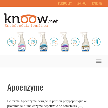
PORTUGUÊS
ESPAÑOL
FRANÇAIS
Toggle
naviga
Apoenzyme
Le terme Apoenzyme désigne la portion polypeptidique ou
protéinique d’une enzyme dépourvue de cofacteurs (…)