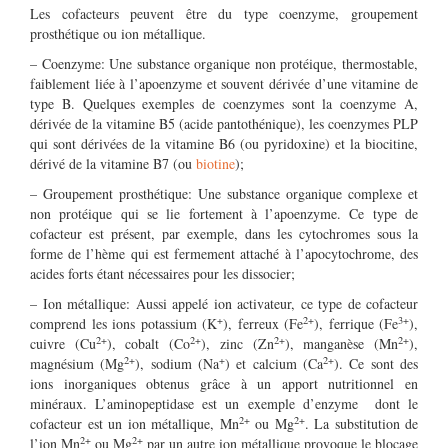
Les cofacteurs peuvent être du type coenzyme, groupement
prosthétique ou ion métallique.
– Coenzyme: Une substance organique non protéique, thermostable,
faiblement liée à l’apoenzyme et souvent dérivée d’une vitamine de
type B. Quelques exemples de coenzymes sont la coenzyme A,
dérivée de la vitamine B5 (acide pantothénique), les coenzymes PLP
qui sont dérivées de la vitamine B6 (ou pyridoxine) et la biocitine,
dérivé de la vitamine B7 (ou
biotine
);
– Groupement prosthétique: Une substance organique complexe et
non protéique qui se lie fortement à l’apoenzyme. Ce type de
cofacteur est présent, par exemple, dans les cytochromes sous la
forme de l’hème qui est fermement attaché à l’apocytochrome, des
acides forts étant nécessaires pour les dissocier;
– Ion métallique: Aussi appelé ion activateur, ce type de cofacteur
+
2+
3+
comprend les ions potassium (K
), ferreux (Fe
), ferrique (Fe
),
2+
2+
2+
2+
cuivre (Cu
), cobalt (Co
), zinc (Zn
), manganèse (Mn
),
2+
+
2+
magnésium (Mg
), sodium (Na
) et calcium (Ca
). Ce sont des
ions inorganiques obtenus grâce à un apport nutritionnel en
minéraux. L’aminopeptidase est un exemple d’enzyme dont le
2+
2+
cofacteur est un ion métallique, Mn
ou Mg
. La substitution de
2+
2+
l’ion Mn
ou Mg
par un autre ion métallique provoque le blocage