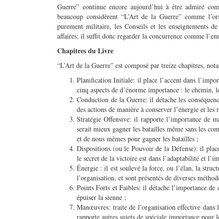
Guerre” continue encore aujourd’hui à être admiré comm
beaucoup considèrent “L’Art de la Guerre” comme l’ori
purement militaire, les Conseils et les enseignements d
affaires; il suffit donc regarder la concurrence comme l’
Chapitres du Livre
“L’Art de la Guerre” est composé par treize chapitres, no
Planification Initiale: il place l’accent dans l’impo
cinq aspects de d’énorme importance : le chemin, le c
Conduction de la Guerre: il détache les conséquences
des actions de manière à conserver l’énergie et les 
Stratégie Offensive: il rapporte l’importance de m
serait mieux gagner les batailles même sans les com
et de nous mêmes pour gagner les batailles ;
Dispositions (ou le Pouvoir de la Défense): il place
le secret de la victoire est dans l’adaptabilité et l’i
Énergie : il est soulevé la force, ou l’élan, la str
l’organisation, et sont présentés de diverses méthod
Points Forts et Faibles: il détache l’importance de
épuiser la sienne ;
Manœuvres: traite de l’organisation effective dan
rapporte autres sujets de spéciale importance pour l