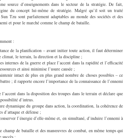
e source d’enseignements dans le secteur de la stratégie. De fait,
gine du concept lui-même de stratégie. Malgré qu’il soit un traité
e Sun Tzu sont parfaitement adaptables au monde des sociétés et des
ennemi et pour le marché comme le champ de bataille.
tamment :
rtance de la planification – avant initier toute action, il faut déterminer
limat, le terrain, la direction et la discipline ;
 internes de la guerre et place l’accent dans la rapidité et l’efficacité
ressources et ainsi minimise l’usure causée ;
aintenir intact de plus en plus grand nombre de choses possibles – ce
battre ; il rapporte encore l’importance de la connaissance de l’ennemi
 l’accent dans la disposition des troupes dans le terrain et déclare que
mpossibilité d’intrus.
ucture dynamique du groupe dans action, la coordination, la cohérence de
es d’attaque et défense ;
 conserver l’énergie d’elle-même et, en simultané, d’induire l’ennemi à
s le champ de bataille et des manœuvres de combat, en même temps qui
e succès ;