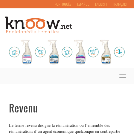
PORTUGUÊS
ESPAÑOL
ENGLISH
FRANÇAIS
Toggle
naviga
Revenu
Le terme revenu désigne la rémunération ou l’ensemble des
rémunérations d’un agent économique quelconque en contrepartie