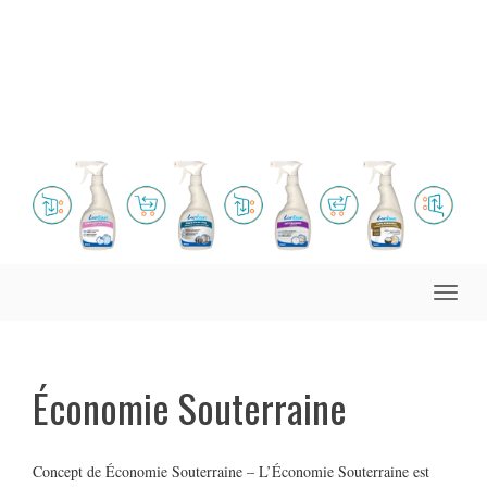
Toggle
naviga
Économie Souterraine
Concept de Économie Souterraine – L’Économie Souterraine est