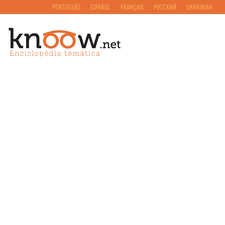
PORTUGUÊS
ESPAÑOL
FRANÇAIS
РУССКИЙ
UKRAINIAN