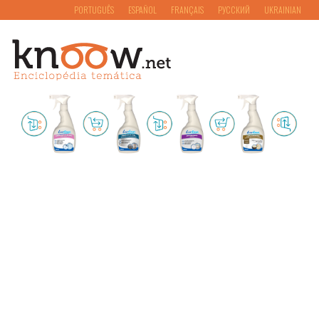
PORTUGUÊS
ESPAÑOL
FRANÇAIS
РУССКИЙ
UKRAINIAN