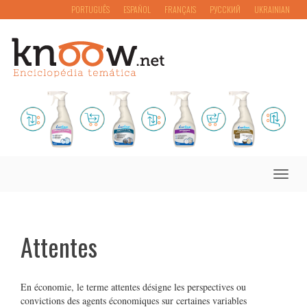
PORTUGUÊS
ESPAÑOL
FRANÇAIS
РУССКИЙ
UKRAINIAN
Toggle
naviga
Attentes
En économie, le terme attentes désigne les perspectives ou
convictions des agents économiques sur certaines variables