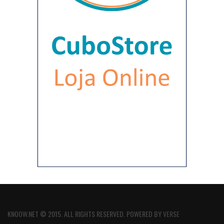
KNOOW.NET © 2015. ALL RIGHTS RESERVED. POWERED BY
VERSE