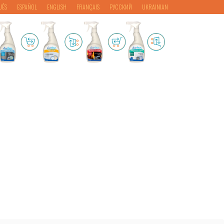
UÊS
ESPAÑOL
ENGLISH
FRANÇAIS
РУССКИЙ
UKRAINIAN