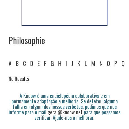
Philosophie
A
B
C
D
E
F
G
H
I
J
K
L
M
N
O
P
Q
No Results
A Knoow é uma enciclopédia colaborativa e em
permamente adaptação e melhoria. Se detetou alguma
falha em algum dos nossos verbetes, pedimos que nos
informe para o mail
geral@knoow.net
para que possamos
verificar. Ajude-nos a melhorar.