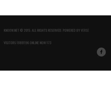
KNOOW.NET © 2015. ALL RIGHTS RESERVED. POWERED BY
VERSE
VISITORS:18891196 ONLINE NOW:173