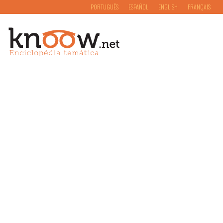
PORTUGUÊS
ESPAÑOL
ENGLISH
FRANÇAIS