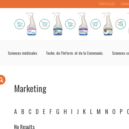
PORTUGUÊS
ESPAÑ
Sciences médicales
Techn. de l’Inform. et de la Communic.
Sciences s
Marketing
A
B
C
D
E
F
G
H
I
J
K
L
M
N
O
P
No Results