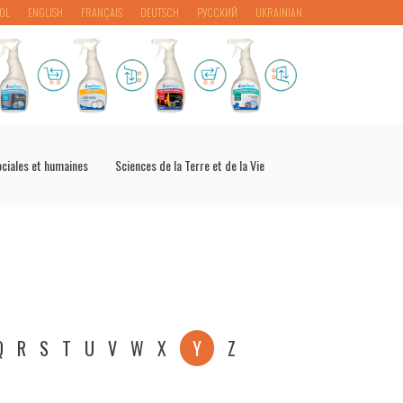
OL
ENGLISH
FRANÇAIS
DEUTSCH
РУССКИЙ
UKRAINIAN
ociales et humaines
Sciences de la Terre et de la Vie
Q
R
S
T
U
V
W
X
Y
Z