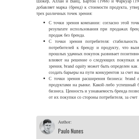
Шокер, Аллан и Вайц, Бартон (1988) и Фаркуар (19
добавляет марка (бренд) к стоимости продукта, утв
трех различных точек зрения:
С точки зрения компании: согласно этой точк
результате использования при продажах бре
продаж без бренда.
С точки зрения потребителя: стабильност
потребителей к бренду и продукту, что вы
прошлых удачных покупок развивает позитивн
влияют на решение о следующих покупках и 
зрения, brand equity может быть определен как
создать барьеры на пути конкурентов за счет 
С точки зрения расширения бизнеса: brand 
продуктами на рынке. Какой-либо успешный б
бизнеса. Ценность и узнаваемость бренда поз
от их покупки со стороны потребителя, за сче
Author:
Paulo Nunes