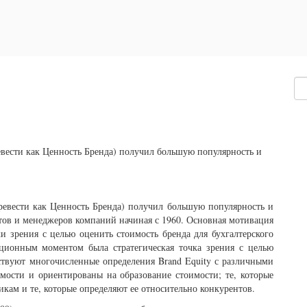
евести как Ценность Бренда) получил большую популярность и
ревести как Ценность Бренда) получил большую популярность и
тов и менеджеров компаний начиная с 1960. Основная мотивация
ки зрения с целью оценить стоимость бренда для бухгалтерского
ионным моментом была стратегическая точка зрения с целью
ствуют многочисленные определения Brand Equity с различными
имости и ориентированы на образование стоимости; те, которые
кам и те, которые определяют ее относительно конкурентов.