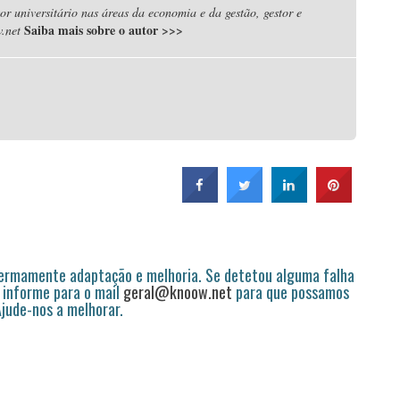
r universitário nas áreas da economia e da gestão, gestor e
Saiba mais sobre o autor
>>>
.net
permamente adaptação e melhoria. Se detetou alguma falha
 informe para o mail
geral@knoow.net
para que possamos
 Ajude-nos a melhorar.