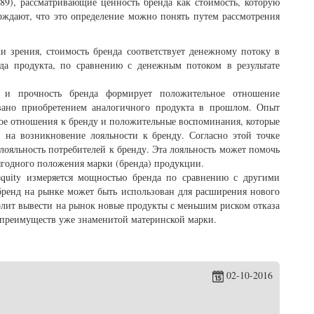
89), рассматривающие ценность бренда как стоимость, которую
ерждают, что это определение можно понять путем рассмотрения
и зрения, стоимость бренда соответствует денежному потоку в
нда продукта, по сравнению с денежным потоком в результате
ь и прочность бренда формирует положительное отношение
звано приобретением аналогичного продукта в прошлом. Опыт
ое отношения к бренду и положительные воспоминания, которые
на возникновение лояльности к бренду. Согласно этой точке
 лояльность потребителей к бренду. Эта лояльность может помочь
выгодного положения марки (бренда) продукции.
equity измеряется мощностью бренда по сравнению с другими
ренд на рынке может быть использован для расширения нового
волит вывести на рынок новые продукты с меньшим риском отказа
т преимуществ уже знаменитой материнской марки.
02-10-2016