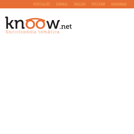
PORTUGUÊS
ESPAÑOL
ENGLISH
РУССКИЙ
UKRAINIAN