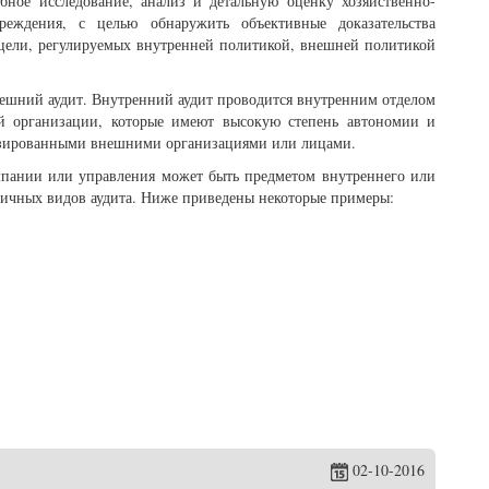
бное исследование, анализ и детальную оценку хозяйственно-
реждения, с целью обнаружить объективные доказательства
и цели, регулируемых внутренней политикой, внешней политикой
нешний аудит. Внутренний аудит проводится внутренним отделом
й организации, которые имеют высокую степень автономии и
изированными внешними организациями или лицами.
мпании или управления может быть предметом внутреннего или
личных видов аудита. Ниже приведены некоторые примеры:
02-10-2016