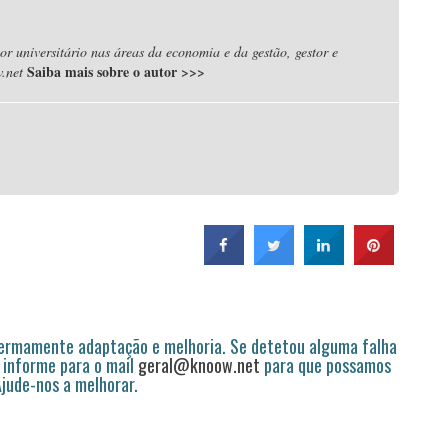
r universitário nas áreas da economia e da gestão, gestor e
Saiba mais sobre o autor
>>>
.net
permamente adaptação e melhoria. Se detetou alguma falha
 informe para o mail
geral@knoow.net
para que possamos
 Ajude-nos a melhorar.