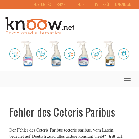
PORTUGUÊS
ESPAÑOL
DEUTSCH
РУССКИЙ
UKRAINIAN
Toggle
naviga
Fehler des Ceteris Paribus
Der Fehler des Ceteris Paribus (ceteris paribus, vom Latein,
bedeutet auf Deutsch „und alles andere konstant bleibt“) tritt auf,