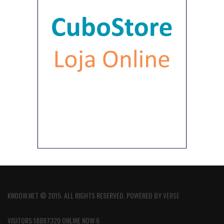
KNOOW.NET © 2015. ALL RIGHTS RESERVED. POWERED BY
VERSE
VISITORS:18887320 ONLINE NOW:6