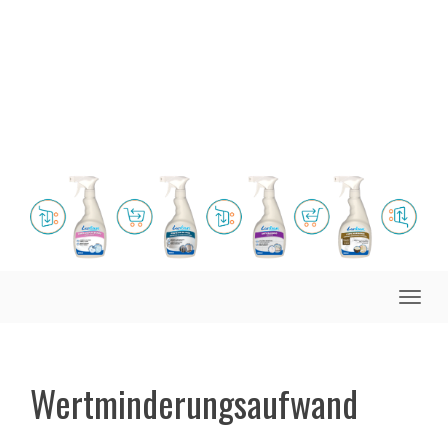
Toggle
naviga
Wertminderungsaufwand