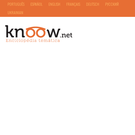
PORTUGUÊS
ESPAÑOL
ENGLISH
FRANÇAIS
DEUTSCH
РУССКИЙ
UKRAINIAN