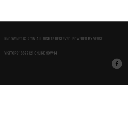
KNOOW.NET © 2015. ALL RIGHTS RESERVED. POWERED BY
VERSE
VISITORS:18877121 ONLINE NOW:14