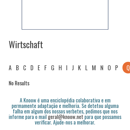
Wirtschaft
A
B
C
D
E
F
G
H
I
J
K
L
M
N
O
P
Q
No Results
A Knoow é uma enciclopédia colaborativa e em
permamente adaptação e melhoria. Se detetou alguma
falha em algum dos nossos verbetes, pedimos que nos
informe para o mail
geral@knoow.net
para que possamos
verificar. Ajude-nos a melhorar.