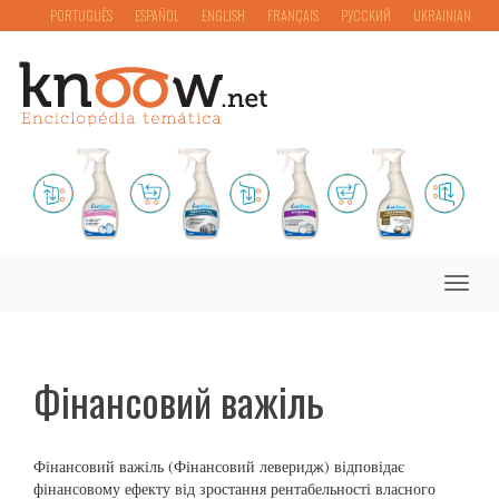
PORTUGUÊS
ESPAÑOL
ENGLISH
FRANÇAIS
РУССКИЙ
UKRAINIAN
Toggle
naviga
Фінансовий важіль
Фінансовий важіль (Фінансовий леверидж) відповідає
фінансовому ефекту від зростання рентабельності власного