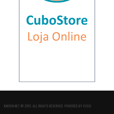
KNOOW.NET © 2015. ALL RIGHTS RESERVED. POWERED BY
VERSE