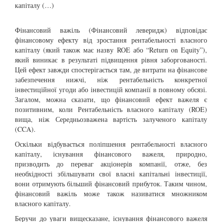
капіталу (…)
Фінансовий важіль (Фінансовий леверидж) відповідає
фінансовому ефекту від зростання рентабельності власного
капіталу (який також має назву ROE або “Return on Equity”),
який виникає в результаті підвищення рівня заборгованості.
Цей ефект завжди спостерігається там, де витрати на фінансове
забезпечення нижчі, ніж рентабельність конкретної
інвестиційної угоди або інвестицій компанії в повному обсязі.
Загалом, можна сказати, що фінансовий ефект важеля є
позитивним, коли Рентабельність власного капіталу (ROE)
вища, ніж Середньозважена вартість залученого капіталу
(CCA).
Оскільки відбувається поліпшення рентабельності власного
капіталу, існування фінансового важеля, природно,
призводить до переваг акціонерів компанії, отже, без
необхідності збільшувати свої власні капітальні інвестиції,
вони отримують більший фінансовий прибуток. Таким чином,
фінансовий важіль може також називатися множником
власного капіталу.
Беручи до уваги вищесказане, існування фінансового важеля