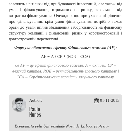
залежить не тільки від прибутковості інвестицій, але також від
умов і фінансування, отриманих на ринку, зокрема – від
витрат на фінансування. Очевидно, що при ухваленні рішення
про фінансування, крім умов фінансування, потрібно також
брати до уваги вплив збільшення заборгованості на фінансову
структуру компанії і фінансовий ризик у короткостроковій і
довгостроковій перспективі.
Формула обчислення ефекту Фінансового важел
ю
(
AF
):
AF = A / CP * (ROE – CCA)
де AF – це ефект фінансового важеля, A – активи, CP –
власний капітал, ROE – рентабельність власного капіталу і
CCA – Середньозважена вартість залученого капіталу.
Author:
01-11-2015
Paulo
Nunes
Economista pela Universidade Nova de Lisboa, professor