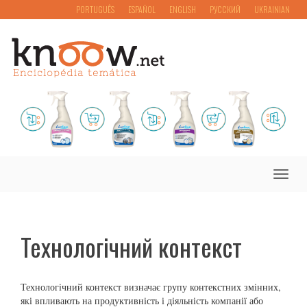
PORTUGUÊS
ESPAÑOL
ENGLISH
РУССКИЙ
UKRAINIAN
Toggle
naviga
Технологічний контекст
Технологічний контекст визначає групу контекстних змінних,
які впливають на продуктивність і діяльність компанії або