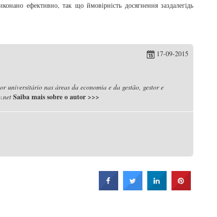
иконано ефективно, так що ймовірність досягнення заздалегідь
17-09-2015
r universitário nas áreas da economia e da gestão, gestor e
Saiba mais sobre o autor
>>>
.net