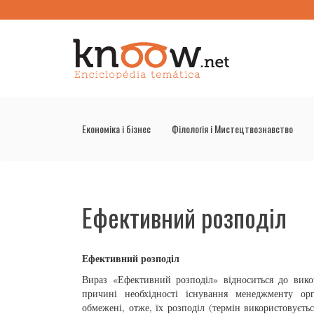
Економіка і бізнес
Філологія і Мистецтвознавство
Ефективний розподіл
Ефективний розподіл
Вираз «Ефективний розподіл» відноситься до викор
причині необхідності існування менеджменту орга
обмежені, отже, їх розподіл (термін використовуєть