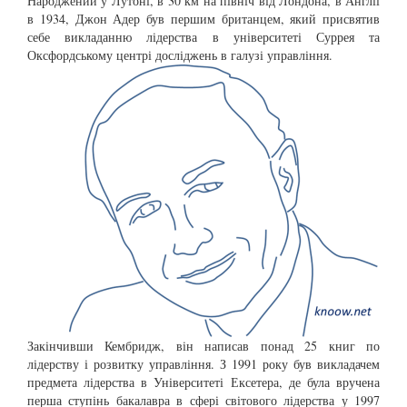
Народжений у Лутоні, в 30 км на північ від Лондона, в Англії
в 1934, Джон Адер був першим британцем, який присвятив
себе викладанню лідерства в університеті Суррея та
Оксфордському центрі досліджень в галузі управління.
Закінчивши Кембридж, він написав понад 25 книг по
лідерству і розвитку управління. З 1991 року був викладачем
предмета лідерства в Університеті Ексетера, де була вручена
перша ступінь бакалавра в сфері світового лідерства у 1997