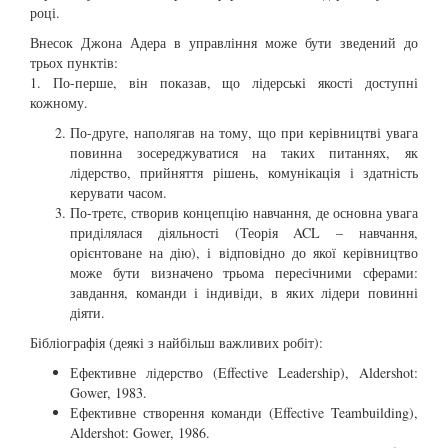
році.
Внесок Джона Адера в управління може бути зведений до
трьох пунктів:
1. По-перше, він показав, що лідерські якості доступні
кожному.
По-друге, наполягав на тому, що при керівництві увага
повинна зосереджуватися на таких питаннях, як
лідерство, прийняття рішень, комунікація і здатність
керувати часом.
По-третє, створив концепцію навчання, де основна увага
приділялася діяльності (Теорія ACL – навчання,
орієнтоване на дію), і відповідно до якої керівництво
може бути визначено трьома пересічними сферами:
завдання, команди і індивіди, в яких лідери повинні
діяти.
Бібліографія (деякі з найбільш важливих робіт):
Ефективне лідерство (Effective Leadership), Aldershot:
Gower, 1983.
Ефективне створення команди (Effective Teambuilding),
Aldershot: Gower, 1986.