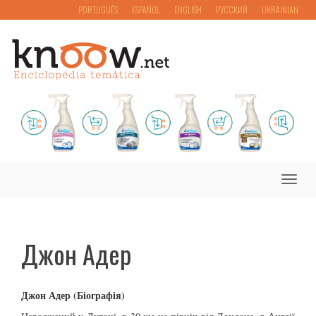
PORTUGUÊS
ESPAÑOL
ENGLISH
РУССКИЙ
UKRAINIAN
Toggle
naviga
Джон Адер
Джон
Адер
(Біографія)