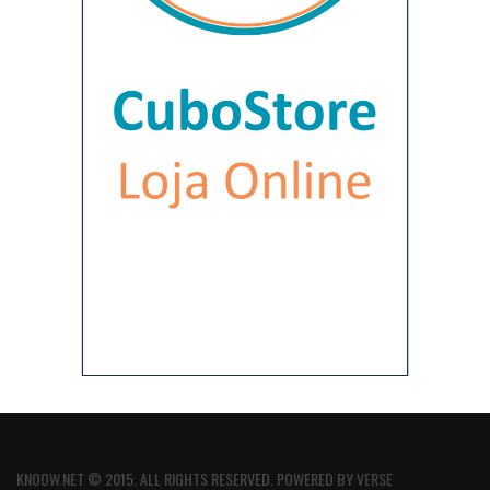
KNOOW.NET © 2015. ALL RIGHTS RESERVED. POWERED BY
VERSE