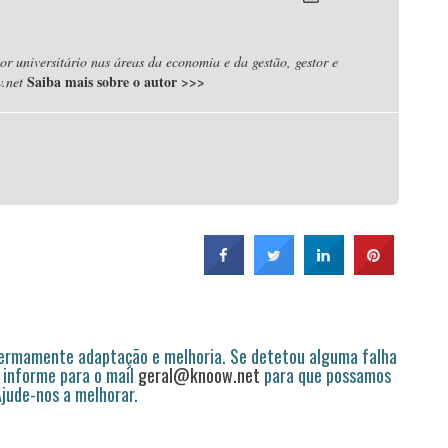
r universitário nas áreas da economia e da gestão, gestor e
Saiba mais sobre o autor
>>>
.net
permamente adaptação e melhoria. Se detetou alguma falha
 informe para o mail
geral@knoow.net
para que possamos
 Ajude-nos a melhorar.