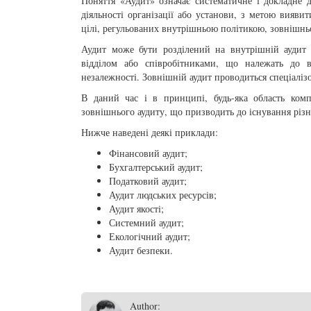
Поняття «Аудит» означає систематичне і докладне д
діяльності організації або установи, з метою вияви
цілі, регульованих внутрішньою політикою, зовнішнь
Аудит може бути розділений на внутрішній аудит 
відділом або співробітниками, що належать до вл
незалежності. Зовнішній аудит проводиться спеціалі
В даний час і в принципі, будь-яка область ком
зовнішнього аудиту, що призводить до існування різн
Нижче наведені деякі приклади:
Фінансовий аудит;
Бухгалтерський аудит;
Податковий аудит;
Аудит людських ресурсів;
Аудит якості;
Системний аудит;
Екологічний аудит;
Аудит безпеки.
Author: