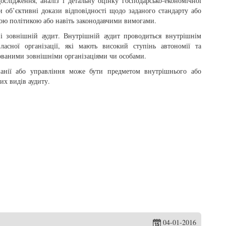
ослідження, аналіз і детальну оцінку господарсько-економічної
ти об’єктивні докази відповідності щодо заданого стандарту або
ою політикою або навіть законодавчими вимогами.
і зовнішній аудит. Внутрішній аудит проводиться внутрішнім
асної організації, які мають високий ступінь автономії та
зованими зовнішніми організаціями чи особами.
панії або управління може бути предметом внутрішнього або
их видів аудиту.
04-01-2016