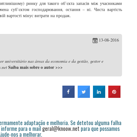
иятливішому) ринку для такого об’єкта запасів між учасниками
чена суб’єктом господарювання, остання – ні. Чиста вартість
вій вартості мінус витрати на продаж.
13-08-2016
r universitário nas áreas da economia e da gestão, gestor e
Saiba mais sobre o autor
>>>
.net
permamente adaptação e melhoria. Se detetou alguma falha
 informe para o mail
geral@knoow.net
para que possamos
 Ajude-nos a melhorar.