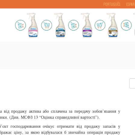
PORTUGUÊS
ESPAÑ
на від продажу актива або сплачена за передачу зобов’язання у
нки. (Див. МСФЗ 13 “Оцінка справедливої вартості”).
уб’єкт господарювання очікує отримати від продажу запасів у
ображає ціну, за якою відбувалася б звичайна операція продажу