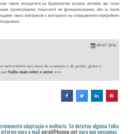
оже також укладатися на будівництво кількох активів, які тісно
вами проектування, технології чи функціонування, або за їхнім
ладами таких контрактів є контракти на спорудження переробних
обладнання.
09-07-2016
r universitário nas áreas da economia e da gestão, gestor e
Saiba mais sobre o autor
>>>
.net
permamente adaptação e melhoria. Se detetou alguma falha
 informe para o mail
geral@knoow.net
para que possamos