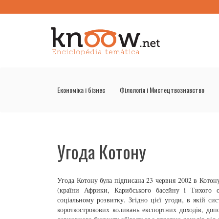
Економіка і бізнес
Філологія і Мистецтвознавство
Угода Котону
Угода Котону була підписана 23 червня 2002 в Котон
(країни Африки, Карибського басейну і Тихого 
соціальному розвитку. Згідно цієї угоди, в якій с
короткострокових коливань експортних доходів, до