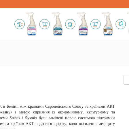
у, в Беніні, між країнами Європейського Союзу та країнами АКТ
океану) з метою сприяння їх економічному, культурному та
истеми Stabex і Sysmix були замінені новою системою підтримки
помога країнам АКТ надається щоразу, коли посилення дефіциту