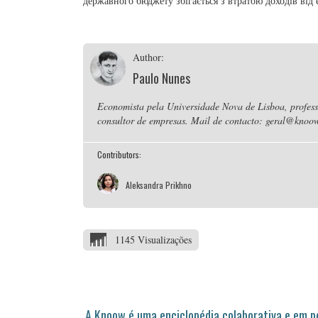
державного бюджету збігається з втратою доходів від 
Author:
Paulo Nunes
Economista pela Universidade Nova de Lisboa, professo
consultor de empresas. Mail de contacto: geral@knoow
Contributors:
Aleksandra Prikhno
1145 Visualizações
A Knoow é uma enciclopédia colaborativa e em 