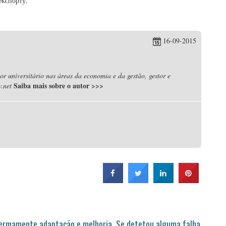
експорту.
16-09-2015
r universitário nas áreas da economia e da gestão, gestor e
Saiba mais sobre o autor
>>>
.net
permamente adaptação e melhoria. Se detetou alguma falha