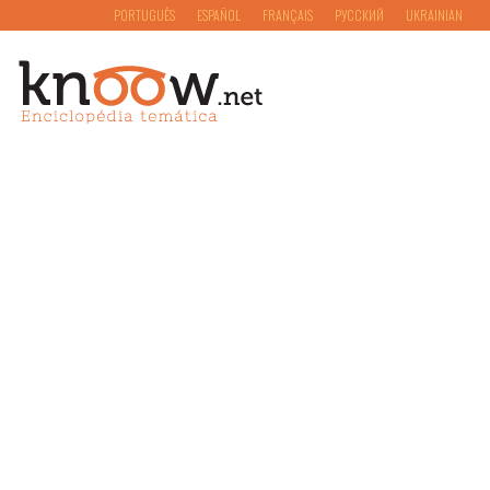
PORTUGUÊS
ESPAÑOL
FRANÇAIS
РУССКИЙ
UKRAINIAN