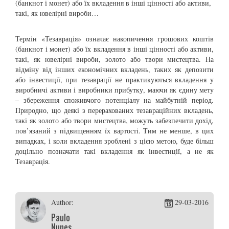
(банкнот і монет) або їх вкладення в інші цінності або активи,
такі, як ювелірні вироби…
Термін «Тезаврація» означає накопичення грошових коштів
(банкнот і монет) або їх вкладення в інші цінності або активи,
такі, як ювелірні вироби, золото або твори мистецтва. На
відміну від інших економічних вкладень, таких як депозити
або інвестиції, при тезаврації не практикуються вкладення у
виробничі активи і виробники прибутку, маючи як єдину мету
– збереження споживчого потенціалу на майбутній період.
Природно, що деякі з перерахованих тезавраційних вкладень,
такі як золото або твори мистецтва, можуть забезпечити дохід,
пов’язаний з підвищенням їх вартості. Тим не менше, в цих
випадках, і коли вкладення зроблені з цією метою, буде більш
доцільно позначати такі вкладення як інвестиції, а не як
Тезаврація.
Author:
29-03-2016
Paulo
Nunes