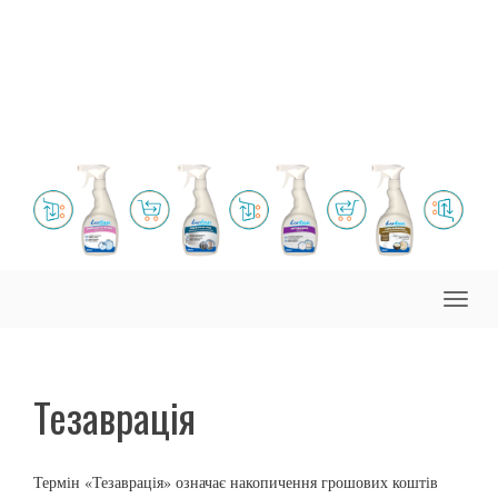
Toggle
naviga
Тезаврація
Термін «Тезаврація» означає накопичення грошових коштів