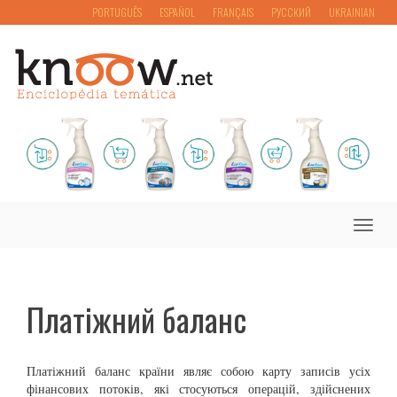
PORTUGUÊS
ESPAÑOL
FRANÇAIS
РУССКИЙ
UKRAINIAN
Toggle
naviga
Платіжний баланс
Платіжний баланс країни являє собою карту записів усіх
фінансових потоків, які стосуються операцій, здійснених