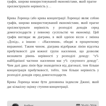
графік, широко використовуваний економістами, який прагне
проілюструвати нерівність у…
Крива Лоренца (або крива концентрації Лоренца) являє собою
графік, широко використовуваний економістами, який прагне
проілюструвати нерівність у розподілі доходів серед
домогосподарств у певному суспільстві чи економіці. Цей
графік виглядає як діаграма, в якій однією віссю є змінна
«Дохід», а іншою – «Населення», обидві в процентному
вираженні. Таким чином, діаграма відображає лінію відсотка
прибутковості для кожної групи населення, що дозволяє
визначити рівень нерівності у розподілі доходу: “x%
найбіднішої частини населення має y% сукупного доходу”.
Чим далі дана лінія буде знаходитися від діагоналі, тим більше
концентрація прибутковості, тобто, тим більше нерівність у
розподілі доходів серед домогосподарств.
Крива Лоренца може бути доповнена індексом Джині, який
дає кількісну оцінку ступеня концентрації.
Author:
20-01-2016