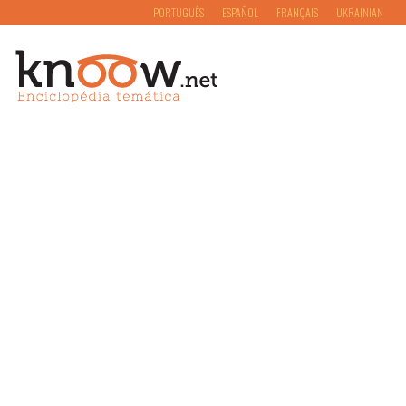
PORTUGUÊS
ESPAÑOL
FRANÇAIS
UKRAINIAN