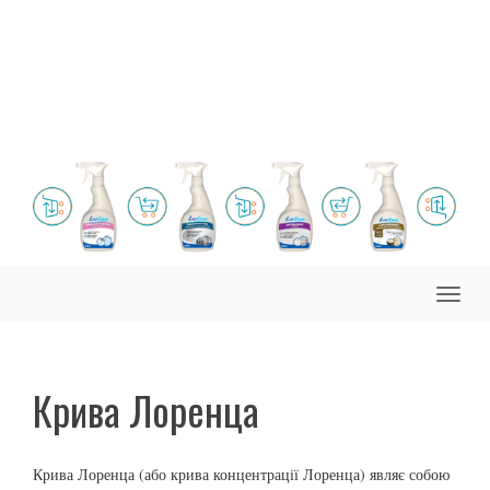
Toggle
naviga
Крива Лоренца
Крива Лоренца (або крива концентрації Лоренца) являє собою