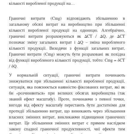
кількості виробленої продукції на…
Граничні витрати (Cmg) відповідають збільшенню в
загальному обсязі витрат на виробництво при збільшенні
кількості виробленої продукції на одиницю. Алгебраїчно,
граничні витрати розраховуються як ΔCT / ΔQ, де ΔCT
позначає зміну загальних витрат і ΔQ – зміна виробленого
кількості продукції. Виходячи з функції загальних витрат,
Граничні витрати (Cmg) можуть бути розраховані як похідна
від функції виробленого кількості продукції, тобто: Cmg = δCT
/ δQ.
У нормальній ситуації, граничні витрати починають
знижуватися при збільшенні кількості виробленої продукції,
ситуація, яка пояснюється наявністю фіксованих витрат, які як
би «розчиняються» при великих обсягах виробництва (так
званий ефект масштабу). Проте, починаючи з певної точки,
вигоди від ефекту масштабу перестають бути достатніми для
протидії збільшенню витрат, що виникають через збільшення
власних змінних витрат, викликаючи підвищення граничних
витрат. Це збільшення змінних витрат є прямим наслідком
закону спадної граничної продуктивності, чиї ефекти тим