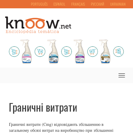
PORTUGUÊS
ESPAÑOL
FRANÇAIS
РУССКИЙ
UKRAINIAN
Toggle
naviga
Граничні витрати
Граничні витрати (Cmg) відповідають збільшенню в
загальному обсязі витрат на виробництво при збільшенні