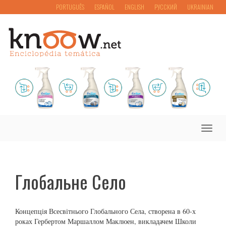
PORTUGUÊS
ESPAÑOL
ENGLISH
РУССКИЙ
UKRAINIAN
Toggle
naviga
Глобальне Село
Концепція Всесвітнього Глобального Села, створена в 60-х
роках Гербертом Маршаллом Маклюен, викладачем Школи