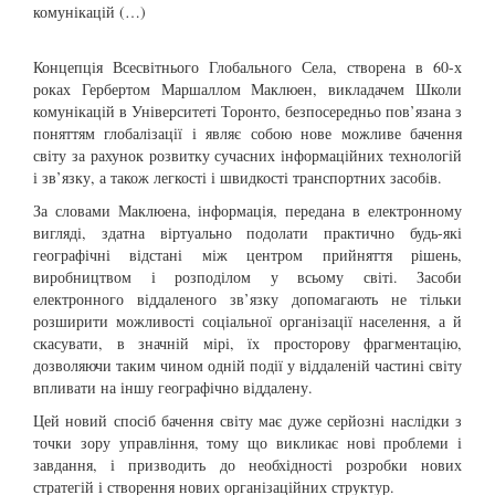
комунікацій (…)
Концепція Всесвітнього Глобального Села, створена в 60-х
роках Гербертом Маршаллом Маклюен, викладачем Школи
комунікацій в Університеті Торонто, безпосередньо пов’язана з
поняттям глобалізації і являє собою нове можливе бачення
світу за рахунок розвитку сучасних інформаційних технологій
і зв’язку, а також легкості і швидкості транспортних засобів.
За словами Маклюена, інформація, передана в електронному
вигляді, здатна віртуально подолати практично будь-які
географічні відстані між центром прийняття рішень,
виробництвом і розподілом у всьому світі. Засоби
електронного віддаленого зв’язку допомагають не тільки
розширити можливості соціальної організації населення, а й
скасувати, в значній мірі, їх просторову фрагментацію,
дозволяючи таким чином одній події у віддаленій частині світу
впливати на іншу географічно віддалену.
Цей новий спосіб бачення світу має дуже серйозні наслідки з
точки зору управління, тому що викликає нові проблеми і
завдання, і призводить до необхідності розробки нових
стратегій і створення нових організаційних структур.