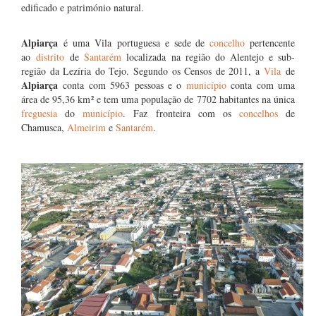
edificado e património natural.
Alpiarça
é uma Vila portuguesa e sede de
concelho
pertencente
ao
distrito
de
Santarém
localizada na região do Alentejo e sub-
região da Lezíria do Tejo. Segundo os Censos de 2011, a
Vila
de
Alpiarça
conta com 5963 pessoas e o
município
conta com uma
área de 95,36 km² e tem uma população de 7702 habitantes na única
freguesia
do
município
. Faz fronteira com os
concelhos
de
Chamusca,
Almeirim
e
Santarém
.