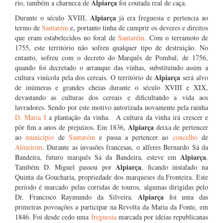
Alpiarça
rio, também a charneca de
foi coutada real de caça.
Alpiarça
Durante o século XVIII,
já era freguesia e pertencia ao
termo de
Santarém
e, portanto tinha de cumprir os deveres e direitos
que eram estabelecidos no foral de
Santarém
. Com o terramoto de
1755, este território não sofreu qualquer tipo de destruição. No
entanto, sofreu com o decreto do Marquês de Pombal, de 1756,
quando foi decretado o arranque das vinhas, substituindo assim a
Alpiarça
cultura vinícola pela dos cereais. O território de
será alvo
de inúmeras e grandes cheias durante o século XVIII e XIX,
devastando as culturas dos cereais e dificultando a vida aos
lavradores. Sendo por este motivo autorizada novamente pela rainha
D. Maria I
a plantação da vinha. A cultura da vinha irá crescer e
Alpiarça
pôr fim a anos de prejuízos. Em 1836,
deixa de pertencer
ao
município
de
Santarém
e passa a pertencer ao
concelho
de
Almeirim
. Durante as invasões francesas, o alferes Bernardo Sá da
Alpiarça
Bandeira, futuro marquês Sá da Bandeira, esteve em
.
Alpiarça
Também D. Miguel passou por
, ficando instalado na
Quinta da Goucharia, propriedade dos marqueses da Fronteira. Este
período é marcado pelas corridas de touros, algumas dirigidas pelo
Alpiarça
Dr. Francisco Raymundo da Silveira.
foi uma das
primeiras povoações a participar na Revolta da Maria da Fonte, em
1846. Foi desde cedo uma
freguesia
marcada por ideias republicanas