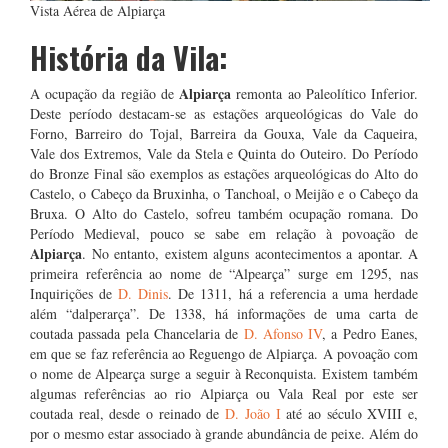
Vista Aérea de Alpiarça
História da Vila:
Alpiarça
A ocupação da região de
remonta ao Paleolítico Inferior.
Deste período destacam-se as estações arqueológicas do Vale do
Forno, Barreiro do Tojal, Barreira da Gouxa, Vale da Caqueira,
Vale dos Extremos, Vale da Stela e Quinta do Outeiro. Do Período
do Bronze Final são exemplos as estações arqueológicas do Alto do
Castelo, o Cabeço da Bruxinha, o Tanchoal, o Meijão e o Cabeço da
Bruxa. O Alto do Castelo, sofreu também ocupação romana. Do
Período Medieval, pouco se sabe em relação à povoação de
Alpiarça
. No entanto, existem alguns acontecimentos a apontar. A
primeira referência ao nome de “Alpearça” surge em 1295, nas
Inquirições de
D. Dinis
. De 1311, há a referencia a uma herdade
além “dalperarça”. De 1338, há informações de uma carta de
coutada passada pela Chancelaria de
D. Afonso IV
, a Pedro Eanes,
em que se faz referência ao Reguengo de Alpiarça. A povoação com
o nome de Alpearça surge a seguir à Reconquista. Existem também
algumas referências ao rio Alpiarça ou Vala Real por este ser
coutada real, desde o reinado de
D. João I
até ao século XVIII e,
por o mesmo estar associado à grande abundância de peixe. Além do