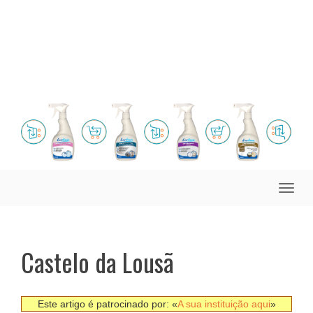
Toggle
naviga
Castelo da Lousã
Este artigo é patrocinado por: «
A sua instituição aqui
»