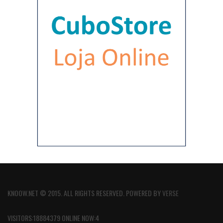
KNOOW.NET © 2015. ALL RIGHTS RESERVED. POWERED BY
VERSE
VISITORS:18884379 ONLINE NOW:4