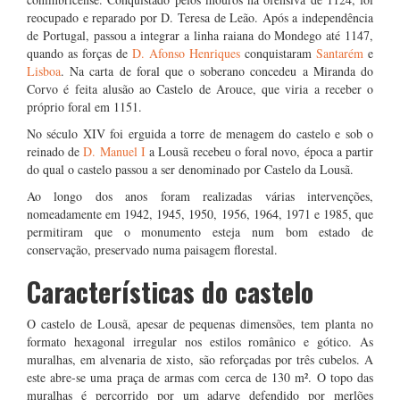
reocupado e reparado por D. Teresa de Leão. Após a independência
de Portugal, passou a integrar a linha raiana do Mondego até 1147,
quando as forças de
D. Afonso Henriques
conquistaram
Santarém
e
Lisboa
. Na carta de foral que o soberano concedeu a Miranda do
Corvo é feita alusão ao Castelo de Arouce, que viria a receber o
próprio foral em 1151.
No século XIV foi erguida a torre de menagem do castelo e sob o
reinado de
D. Manuel I
a Lousã recebeu o foral novo, época a partir
do qual o castelo passou a ser denominado por Castelo da Lousã.
Ao longo dos anos foram realizadas várias intervenções,
nomeadamente em 1942, 1945, 1950, 1956, 1964, 1971 e 1985, que
permitiram que o monumento esteja num bom estado de
conservação, preservado numa paisagem florestal.
Características do castelo
O castelo de Lousã, apesar de pequenas dimensões, tem planta no
formato hexagonal irregular nos estilos românico e gótico. As
muralhas, em alvenaria de xisto, são reforçadas por três cubelos. A
este abre-se uma praça de armas com cerca de 130
m²
. O topo das
muralhas é percorrido por um adarve defendido por merlões