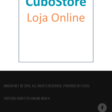
KNOOW.NET © 2015. ALL RIGHTS RESERVED. POWERED BY
VERSE
VISITORS:18887720 ONLINE NOW:4