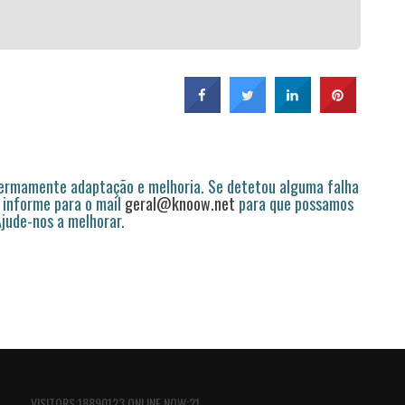
permamente adaptação e melhoria. Se detetou alguma falha
 informe para o mail
geral@knoow.net
para que possamos
 Ajude-nos a melhorar.
VISITORS:18890123 ONLINE NOW:21