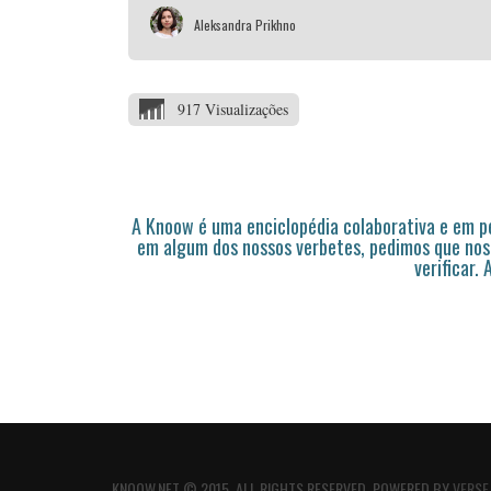
Aleksandra Prikhno
917 Visualizações
A Knoow é uma enciclopédia colaborativa e em 
em algum dos nossos verbetes, pedimos que nos
verificar.
KNOOW.NET © 2015. ALL RIGHTS RESERVED. POWERED BY
VERSE