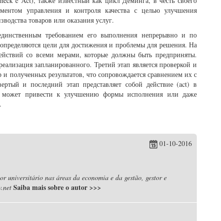
eck e Act), также известный как цикл Деминга, в честь своего
ументом управления и контроля качества с целью улучшения
зводства товаров или оказания услуг.
единственным требованием его выполнения непрерывно и по
е определяются цели для достижения и проблемы для решения. На
ействий со всеми мерами, которые должны быть предприняты.
, реализация запланированного. Третий этап является проверкой и
 и полученных результатов, что сопровождается сравнением их с
ертый и последний этап представляет собой действие (act) в
вие может привести к улучшению формы исполнения или даже
.
01-10-2016
r universitário nas áreas da economia e da gestão, gestor e
Saiba mais sobre o autor
>>>
.net