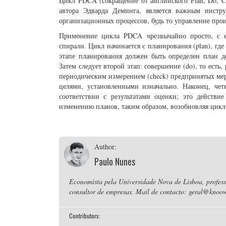
Цикл PDCA (сокращение от английского Plan, Do, Ch
автора Эдварда Деминга, является важным инстр
организационных процессов, будь то управление прои
Применение цикла PDCA чрезвычайно просто, с 
спирали. Цикл начинается с планирования (plan), гд
этапе планирования должен быть определен план д
Затем следует второй этап: совершение (do), то есть
периодическим измерением (check) предпринятых мер
целями, установленными изначально. Наконец, четв
соответствии с результатами оценки; это дейст
изменению планов, таким образом, возобновляя цикл
Author:
Paulo Nunes
Economista pela Universidade Nova de Lisboa, professo
consultor de empresas. Mail de contacto: geral@knoow
Contributors: