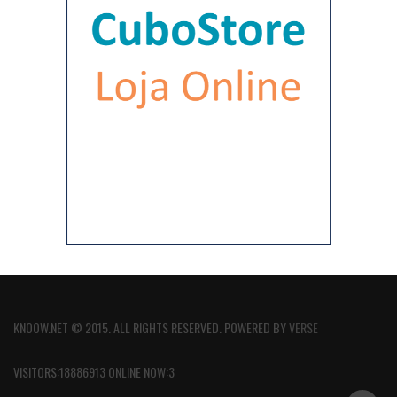
KNOOW.NET © 2015. ALL RIGHTS RESERVED. POWERED BY
VERSE
VISITORS:18886913 ONLINE NOW:3