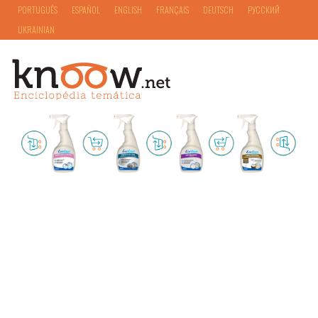
PORTUGUÊS
ESPAÑOL
ENGLISH
FRANÇAIS
DEUTSCH
РУССКИЙ
UKRAINIAN