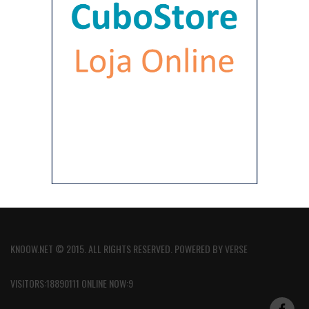
KNOOW.NET © 2015. ALL RIGHTS RESERVED. POWERED BY
VERSE
VISITORS:18890111 ONLINE NOW:9