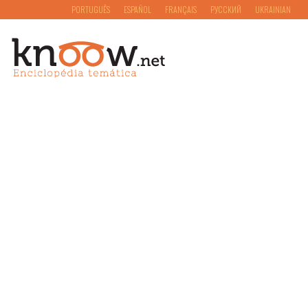
PORTUGUÊS
ESPAÑOL
FRANÇAIS
РУССКИЙ
UKRAINIAN