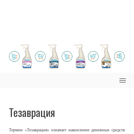
Toggle
naviga
Тезаврация
Термин «Тезаврация» означает накопление денежных средств