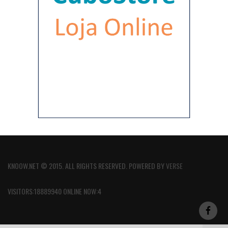
KNOOW.NET © 2015. ALL RIGHTS RESERVED. POWERED BY
VERSE
VISITORS:18889940 ONLINE NOW:4